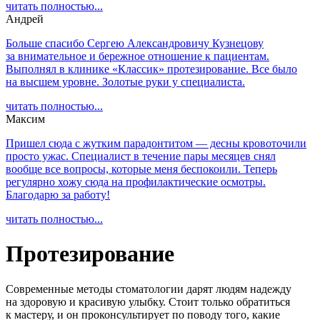
читать полностью...
Андрей
Больше спасибо Сергею Александровичу Кузнецову
за внимательное и бережное отношение к пациентам.
Выполнял в клинике «Классик» протезирование. Все было
на высшем уровне. Золотые руки у специалиста.
читать полностью...
Максим
Пришел сюда с жутким парадонтитом — десны кровоточили
просто ужас. Специалист в течение пары месяцев снял
вообще все вопросы, которые меня беспокоили. Теперь
регулярно хожу сюда на профилактические осмотры.
Благодарю за работу!
читать полностью...
Протезирование
Современные методы стоматологии дарят людям надежду
на здоровую и красивую улыбку. Стоит только обратиться
к мастеру, и он проконсультирует по поводу того, какие