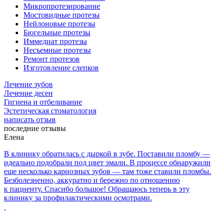
Микропротезирование
Мостовидные протезы
Нейлоновые протезы
Бюгельные протезы
Иммедиат протезы
Несъемные протезы
Ремонт протезов
Изготовление слепков
Лечение зубов
Лечение десен
Гигиена и отбеливание
Эстетическая стоматология
написать отзыв
последние отзывы
Елена
В клинику обратилась с дыркой в зубе. Поставили пломбу —
идеально подобрали под цвет эмали. В процессе обнаружили
еще несколько кариозных зубов — там тоже ставили пломбы.
Безболезненно, аккуратно и бережно по отношению
к пациенту. Спасибо большое! Обращаюсь теперь в эту
клинику за профилактическими осмотрами.