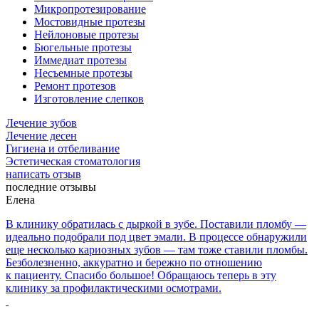
Микропротезирование
Мостовидные протезы
Нейлоновые протезы
Бюгельные протезы
Иммедиат протезы
Несъемные протезы
Ремонт протезов
Изготовление слепков
Лечение зубов
Лечение десен
Гигиена и отбеливание
Эстетическая стоматология
написать отзыв
последние отзывы
Елена
В клинику обратилась с дыркой в зубе. Поставили пломбу —
идеально подобрали под цвет эмали. В процессе обнаружили
еще несколько кариозных зубов — там тоже ставили пломбы.
Безболезненно, аккуратно и бережно по отношению
к пациенту. Спасибо большое! Обращаюсь теперь в эту
клинику за профилактическими осмотрами.