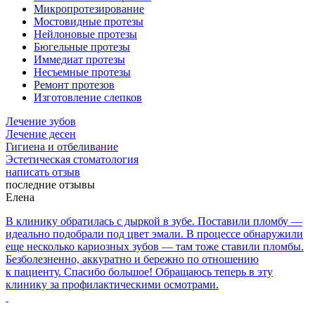
Микропротезирование
Мостовидные протезы
Нейлоновые протезы
Бюгельные протезы
Иммедиат протезы
Несъемные протезы
Ремонт протезов
Изготовление слепков
Лечение зубов
Лечение десен
Гигиена и отбеливание
Эстетическая стоматология
написать отзыв
последние отзывы
Елена
В клинику обратилась с дыркой в зубе. Поставили пломбу —
идеально подобрали под цвет эмали. В процессе обнаружили
еще несколько кариозных зубов — там тоже ставили пломбы.
Безболезненно, аккуратно и бережно по отношению
к пациенту. Спасибо большое! Обращаюсь теперь в эту
клинику за профилактическими осмотрами.