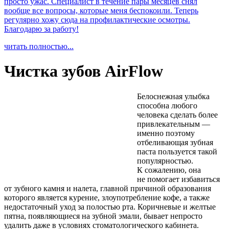
просто ужас. Специалист в течение пары месяцев снял
вообще все вопросы, которые меня беспокоили. Теперь
регулярно хожу сюда на профилактические осмотры.
Благодарю за работу!
читать полностью...
Чистка зубов AirFlow
Белоснежная улыбка
способна любого
человека сделать более
привлекательным —
именно поэтому
отбеливающая зубная
паста пользуется такой
популярностью.
К сожалению, она
не помогает избавиться
от зубного камня и налета, главной причиной образования
которого является курение, злоупотребление кофе, а также
недостаточный уход за полостью рта. Коричневые и желтые
пятна, появляющиеся на зубной эмали, бывает непросто
удалить даже в условиях стоматологического кабинета.