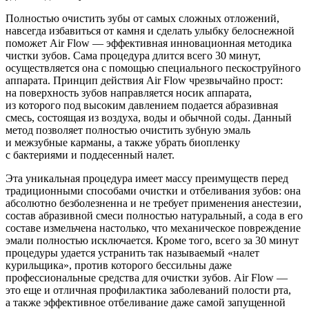
Полностью очистить зубы от самых сложных отложений,
навсегда избавиться от камня и сделать улыбку белоснежной
поможет Air Flow — эффективная инновационная методика
чистки зубов. Сама процедура длится всего 30 минут,
осуществляется она с помощью специального пескоструйного
аппарата. Принцип действия Air Flow чрезвычайно прост:
на поверхность зубов направляется носик аппарата,
из которого под высоким давлением подается абразивная
смесь, состоящая из воздуха, воды и обычной соды. Данный
метод позволяет полностью очистить зубную эмаль
и межзубные карманы, а также убрать биопленку
с бактериями и поддесенный налет.
Эта уникальная процедура имеет массу преимуществ перед
традиционными способами очистки и отбеливания зубов: она
абсолютно безболезненна и не требует применения анестезии,
состав абразивной смеси полностью натуральный, а сода в его
составе измельчена настолько, что механическое повреждение
эмали полностью исключается. Кроме того, всего за 30 минут
процедуры удается устранить так называемый «налет
курильщика», против которого бессильны даже
профессиональные средства для очистки зубов. Air Flow —
это еще и отличная профилактика заболеваний полости рта,
а также эффективное отбеливание даже самой запущенной