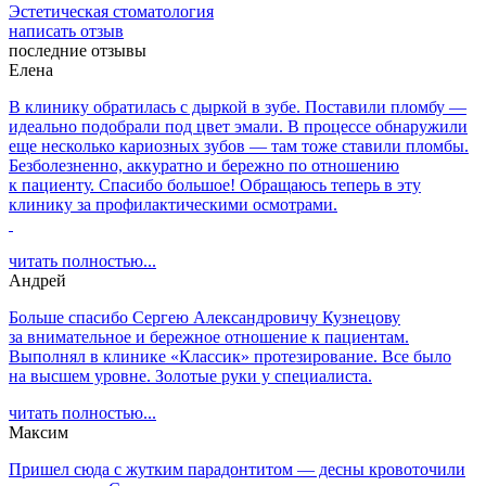
Эстетическая стоматология
написать отзыв
последние отзывы
Елена
В клинику обратилась с дыркой в зубе. Поставили пломбу —
идеально подобрали под цвет эмали. В процессе обнаружили
еще несколько кариозных зубов — там тоже ставили пломбы.
Безболезненно, аккуратно и бережно по отношению
к пациенту. Спасибо большое! Обращаюсь теперь в эту
клинику за профилактическими осмотрами.
читать полностью...
Андрей
Больше спасибо Сергею Александровичу Кузнецову
за внимательное и бережное отношение к пациентам.
Выполнял в клинике «Классик» протезирование. Все было
на высшем уровне. Золотые руки у специалиста.
читать полностью...
Максим
Пришел сюда с жутким парадонтитом — десны кровоточили