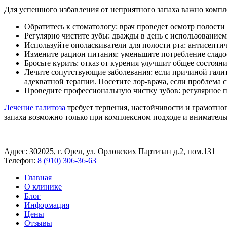
Для успешного избавления от неприятного запаха важно компл
Обратитесь к стоматологу: врач проведет осмотр полости
Регулярно чистите зубы: дважды в день с использованием
Используйте ополаскиватели для полости рта: антисепти
Измените рацион питания: уменьшите потребление сладос
Бросьте курить: отказ от курения улучшит общее состояни
Лечите сопутствующие заболевания: если причиной галито
адекватной терапии. Посетите лор-врача, если проблема 
Проведите профессиональную чистку зубов: регулярное п
Лечение галитоза
требует терпения, настойчивости и грамотно
запаха возможно только при комплексном подходе и внимател
Адрес: 302025, г. Орел, ул. Орловских Партизан д.2, пом.131
Телефон:
8 (910) 306-36-63
Главная
О клинике
Блог
Информация
Цены
Отзывы