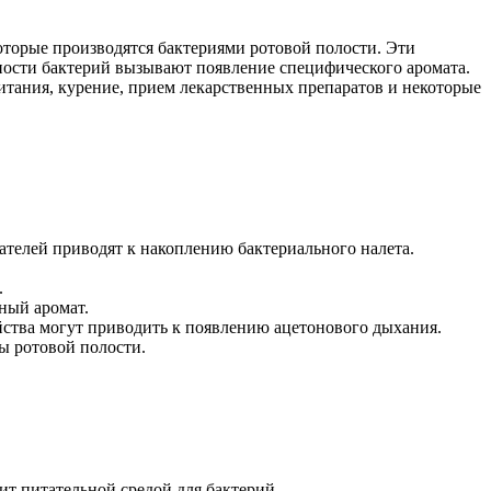
оторые производятся бактериями ротовой полости. Эти
ности бактерий вызывают появление специфического аромата.
итания, курение, прием лекарственных препаратов и некоторые
ателей приводят к накоплению бактериального налета.
.
ный аромат.
ства могут приводить к появлению ацетонового дыхания.
ы ротовой полости.
т питательной средой для бактерий.