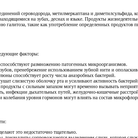
единений сероводорода, метилмеркаптана и диметилсульфида, к
аходящимися на зубах, деснах и языке. Продукты жизнедеятель
ю галитоза, такие как употребление определенных продуктов п
ледующие факторы:
ит способствуют размножению патогенных микроорганизмов.
а зубов, пренебрежение использованием зубной нити и ополаскив
слюны способствует росту числа анаэробных бактерий.
сушат слизистую оболочку рта и усиливают активность бактерий
е продукты с сильным запахом могут временно вызывать неприят
ть, инфекции дыхательных путей, желудочно-кишечные расстрой
и колебания уровня гормонов могут влиять на состав микрофлор
ти:
делают это недостаточно тщательно.
, тонзиллиты сопровождаются выделением слизи, которая служи