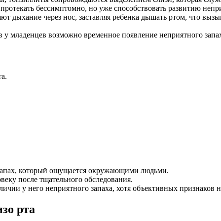
 протекать бессимптомно, но уже способствовать развитию непри
т дыхание через нос, заставляя ребенка дышать ртом, что вызы
в у младенцев возможно временное появление неприятного запах
а.
запах, который ощущается окружающими людьми.
овеку после тщательного обследования.
ичии у него неприятного запаха, хотя объективных признаков н
изо рта