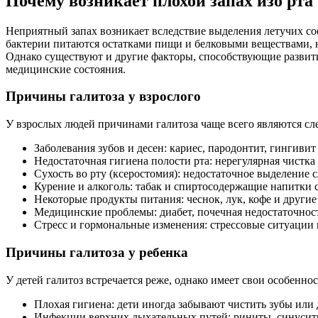
Почему возникает плохой запах изо рта
Неприятный запах возникает вследствие выделения летучих со
бактерии питаются остатками пищи и белковыми веществами, н
Однако существуют и другие факторы, способствующие развити
медицинские состояния.
Причины галитоза у взрослого
У взрослых людей причинами галитоза чаще всего являются с
Заболевания зубов и десен: кариес, пародонтит, гингив
Недостаточная гигиена полости рта: нерегулярная чистк
Сухость во рту (ксеростомия): недостаточное выделение 
Курение и алкоголь: табак и спиртосодержащие напитки 
Некоторые продукты питания: чеснок, лук, кофе и други
Медицинские проблемы: диабет, почечная недостаточнос
Стресс и гормональные изменения: стрессовые ситуации 
Причины галитоза у ребенка
У детей галитоз встречается реже, однако имеет свои особеннос
Плохая гигиена: дети иногда забывают чистить зубы или 
Инфекции верхних дыхательных путей: риниты, синуситы