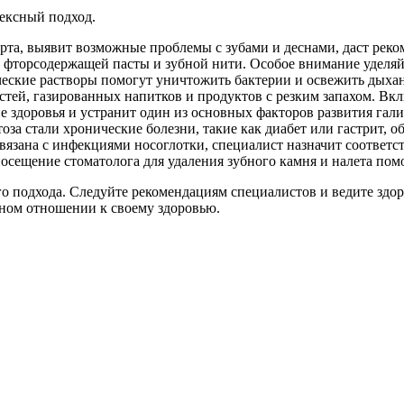
ексный подход.
 рта, выявит возможные проблемы с зубами и деснами, даст реко
 фторсодержащей пасты и зубной нити. Особое внимание уделяйт
ческие растворы помогут уничтожить бактерии и освежить дыха
тей, газированных напитков и продуктов с резким запахом. Вк
е здоровья и устранит один из основных факторов развития гали
за стали хронические болезни, такие как диабет или гастрит, о
связана с инфекциями носоглотки, специалист назначит соответс
осещение стоматолога для удаления зубного камня и налета помо
го подхода. Следуйте рекомендациям специалистов и ведите здо
ьном отношении к своему здоровью.