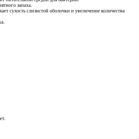
ятного запаха.
вает сухость слизистой оболочки и увеличение количества
а.
ет.