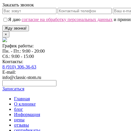
Заказать звонок
Я даю
согласие на обработку персональных данных
и прин
Жду звонка!
×
График работы:
Пн. - Пт.: 9:00 - 20:00
Сб.: 9:00 - 15:00
Контакты:
8 (910) 306-36-63
E-mail:
info@classic-stom.ru
Записаться
Главная
О клинике
блог
Информация
цены
отзывы
сертификаты