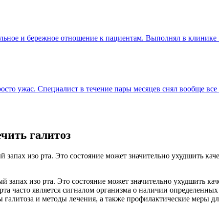
льное и бережное отношение к пациентам. Выполнял в клинике 
то ужас. Специалист в течение пары месяцев снял вообще все 
ечить галитоз
запах изо рта. Это состояние может значительно ухудшить каче
запах изо рта. Это состояние может значительно ухудшить каче
о рта часто является сигналом организма о наличии определенны
 галитоза и методы лечения, а также профилактические меры дл