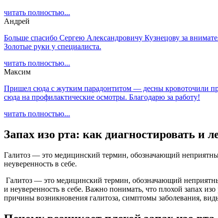
читать полностью...
Андрей
Больше спасибо Сергею Александровичу Кузнецову за внимате
Золотые руки у специалиста.
читать полностью...
Максим
Пришел сюда с жутким парадонтитом — десны кровоточили прос
сюда на профилактические осмотры. Благодарю за работу!
читать полностью...
Запах изо рта: как диагностировать и л
Галитоз — это медицинский термин, обозначающий неприятный 
неуверенность в себе.
Галитоз — это медицинский термин, обозначающий неприятный 
и неуверенность в себе. Важно понимать, что плохой запах из
причины возникновения галитоза, симптомы заболевания, виды