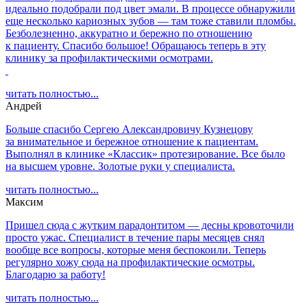
идеально подобрали под цвет эмали. В процессе обнаружили
еще несколько кариозных зубов — там тоже ставили пломбы.
Безболезненно, аккуратно и бережно по отношению
к пациенту. Спасибо большое! Обращаюсь теперь в эту
клинику за профилактическими осмотрами.
читать полностью...
Андрей
Больше спасибо Сергею Александровичу Кузнецову
за внимательное и бережное отношение к пациентам.
Выполнял в клинике «Классик» протезирование. Все было
на высшем уровне. Золотые руки у специалиста.
читать полностью...
Максим
Пришел сюда с жутким парадонтитом — десны кровоточили
просто ужас. Специалист в течение пары месяцев снял
вообще все вопросы, которые меня беспокоили. Теперь
регулярно хожу сюда на профилактические осмотры.
Благодарю за работу!
читать полностью...